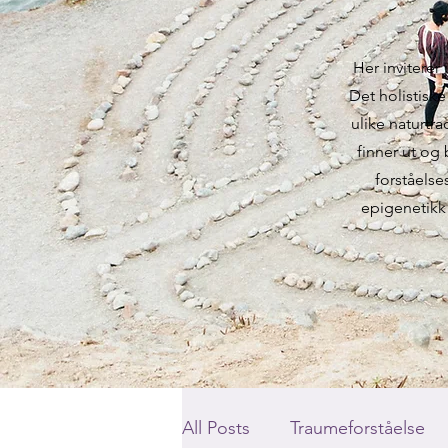
Her inviterer 
Det holistisk
ulike naturtr
finner ut og 
forståels
epigenetikk 
All Posts
Traumeforståelse