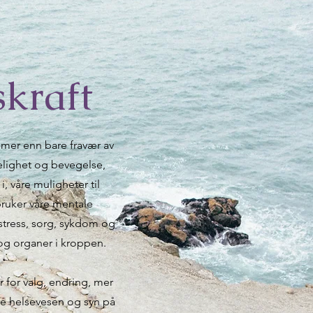
skraft
gt mer enn bare fravær av
gelighet og bevegelse,
, våre muligheter til
 bruker våre mentale
stress, sorg, sykdom og
 og organer i kroppen.
r for valg, endring, mer
rte helsevesen og syn på