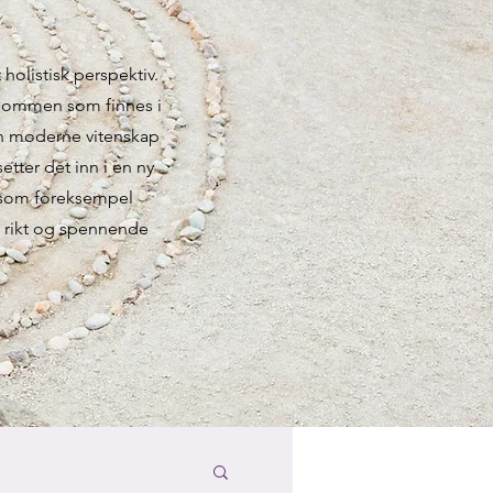
 holistisk perspektiv.
isdommen som finnes i
dan moderne vitenskap
etter det inn i en ny
 som foreksempel
g rikt og spennende