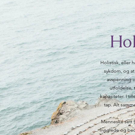
Hol
Holistisk, eller
sykdom, og at 
avspenning og
utfoldelse, 
kapasiteter. I t
tap. Alt samme
Menneske sett fr
livsglede og bed