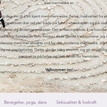
hva menneske er.
jeg deg inn til å bli kjent med menneske, helse, livskvalitet fra et
e perspektivet drar veksler både på funn i vitenskapen og på v
adisjoner og åndelige praksiser. Det er fascinerende å se hvor
bekrefter forståelser som finnes i disse gamle tradisjonene, og s
esramme med mer eksakte ord for det moderne menneske, slik
og neuroplastisitet. Dette gleder meg enormt, og gir et utroli
perspektiv på helse og livskvalitet for fremtiden.
Velkommen inn!
Bevegelse, yoga, dans
Seksualitet & livskraft