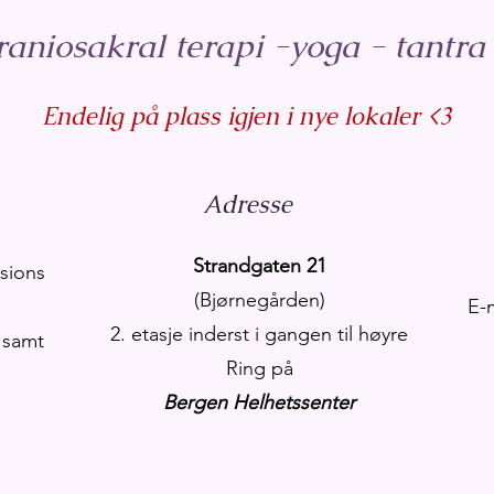
raniosakral terapi -y​oga - tant
Endelig på plass igjen i nye lokaler <3
Adresse
Strandgaten 21
ssions
(Bjørnegården)
E-
2. etasje inderst i gangen til høyre
 samt
Ring på
Bergen Helhetssenter