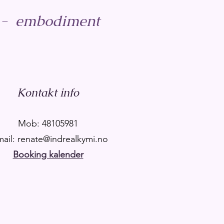
ra - embodiment
Kontakt info
Mob: 48105981
mail: renate@indrealkymi.no
Booking kalender