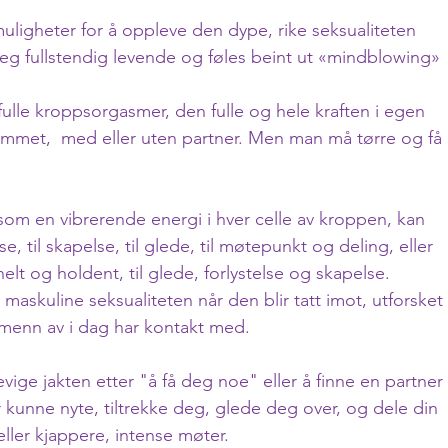
ligheter for å oppleve den dype, rike seksualiteten 
deg fullstendig levende og føles beint ut «mindblowing» 
ulle kroppsorgasmer, den fulle og hele kraften i egen 
rommet,  med eller uten partner. Men man må tørre og få 
n som en vibrerende energi i hver celle av kroppen, kan 
se, til skapelse, til glede, til møtepunkt og deling, eller 
elt og holdent, til glede, forlystelse og skapelse.
 maskuline seksualiteten når den blir tatt imot, utforsket 
menn av i dag har kontakt med.
ige jakten etter "å få deg noe" eller å finne en partner 
er kunne nyte, tiltrekke deg, glede deg over, og dele din 
eller kjappere, intense møter. 