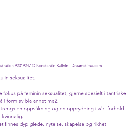
ustration 92019247 © Konstantin Kalinin | Dreamstime.com
kulin seksualitet.
fokus på feminin seksualitet, gjerne spesielt i tantriske 
å i form av bla annet me2. 
t trengs en oppvåkning og en opprydding i vårt forhold 
 kvinnelig. 
et finnes dyp glede, nytelse, skapelse og rikhet 