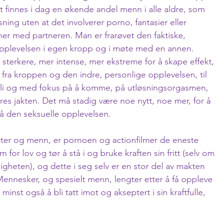
 finnes i dag en økende andel menn i alle aldre, som 
isning uten at det involverer porno, fantasier eller 
ner med partneren. Man er frarøvet den faktiske, 
pplevelsen i egen kropp og i møte med en annen.
 sterkere, mer intense, mer ekstreme for å skape effekt, 
k fra kroppen og den indre, personlige opplevelsen, til 
muli og med fokus på å komme, på utløsningsorgasmen, 
eres jakten. Det må stadig være noe nytt, noe mer, for å 
på den seksuelle opplevelsen.
ter og menn, er pornoen og actionfilmer de eneste 
or lov og tør å stå i og bruke kraften sin fritt (selv om 
ligheten), og dette i seg selv er en stor del av makten 
ennesker, og spesielt menn, lengter etter å få oppleve 
 minst også å bli tatt imot og akseptert i sin kraftfulle, 