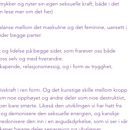
 utrykker og nyter sin egen seksuelle kraft, både i det 
kan lese mer om det her)
balanse mellom det maskuline og det feminine, uansett i 
lider begge parter. 
t og lidelse på begge sider, som frarøver oss både 
I oss selv og med hverandre.
kapende, relasjonsmessig, og i form av trygghet, 
livskraft i ren form. Og det kunstige skille mellom kropp 
som noe opphøyet og andre deler som noe destruktivt, 
per bare smerte. Likeså den utviklingen vi har hatt fra 
 og demonisere den seksuelle energien, og kanskje 
 hedonisere den inn i en avgudsdyrkelse, som vi ser i vår 
skaper begge deler separasjon og ubalanser.