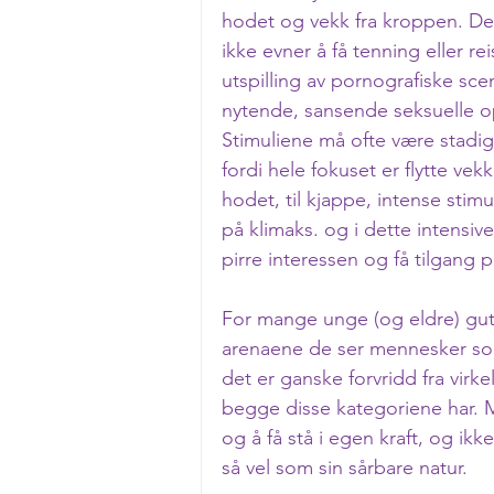
hodet og vekk fra kroppen. Det
ikke evner å få tenning eller re
utspilling av pornografiske sce
nytende, sansende seksuelle o
Stimuliene må ofte være stadig
fordi hele fokuset er flytte vek
hodet, til kjappe, intense sti
på klimaks. og i dette intensiv
pirre interessen og få tilgang 
For mange unge (og eldre) gut
arenaene de ser mennesker som f
det er ganske forvridd fra virke
begge disse kategoriene har. M
og å få stå i egen kraft, og ikke
så vel som sin sårbare natur.