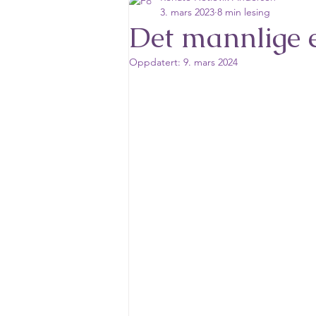
Terapi & indre transformasj
3. mars 2023
8 min lesing
Det mannlige 
Oppdatert:
9. mars 2024