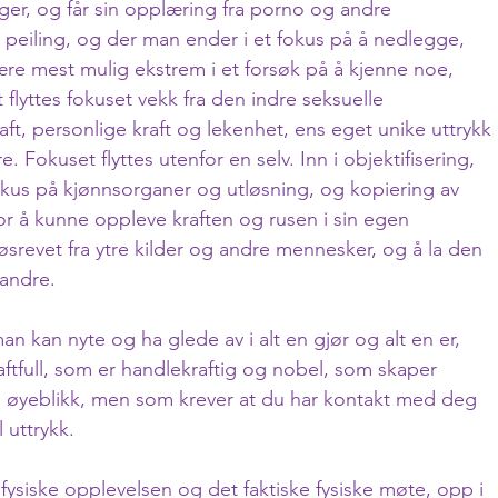
ger, og får sin opplæring fra porno og andre 
r peiling, og der man ender i et fokus på å nedlegge, 
e mest mulig ekstrem i et forsøk på å kjenne noe, 
 flyttes fokuset vekk fra den indre seksuelle 
ft, personlige kraft og lekenhet, ens eget unike uttrykk 
okuset flyttes utenfor en selv. Inn i objektifisering, 
kus på kjønnsorganer og utløsning, og kopiering av 
for å kunne oppleve kraften og rusen i sin egen 
løsrevet fra ytre kilder og andre mennesker, og å la den 
 andre.
an kan nyte og ha glede av i alt en gjør og alt en er, 
ftfull, som er handlekraftig og nobel, som skaper 
e øyeblikk, men som krever at du har kontakt med deg 
 uttrykk. 
 fysiske opplevelsen og det faktiske fysiske møte, opp i 