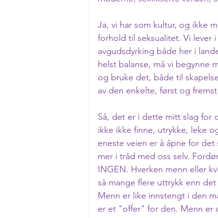
Ja, vi har som kultur, og ikke m
forhold til seksualitet. Vi leve
avgudsdyrking både her i lande
helst balanse, må vi begynne 
og bruke det, både til skapels
av den enkelte, først og fremst
Så, det er i dette mitt slag fo
ikke ikke finne, utrykke, leke 
eneste veien er å åpne for det 
mer i tråd med oss selv. Fordø
INGEN. Hverken menn eller kvi
så mange flere uttrykk enn det 
Menn er like innstengt i den må
er et "offer" for den. Menn 