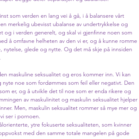
inst som verden en lang vei å gå, i å balansere vårt 
r i en merkelig ubevisst ubalanse av undertrykkelse og 
t og i verden generelt, og skal vi gjenfinne noen som 
med å omfavne helheten av den vi er, og å kunne romme 
e, nytelse, glede og nytte. Og det må skje på innsiden 
.
r den maskuline seksualitet og eros kommer inn. Vi kan 
og nyte noe som fordømmes som feil eller negativt. Den 
som er, og å utvikle det til noe som er enda rikere og 
mmingen av maskulinitet og maskulin seksualitet hjelper 
nner. Men, maskulin seksualitet rommer så mye mer og 
vi ser i pornoen.
lorienterte, ytre fokuserte seksualiteten, som kvinner 
er oppvokst med den samme totale mangelen på gode 