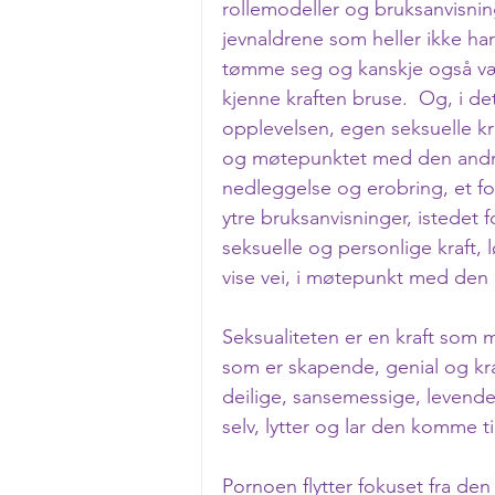
rollemodeller og bruksanvisnin
jevnaldrene som heller ikke ha
tømme seg og kanskje også vær
kjenne kraften bruse.  Og, i det
opplevelsen, egen seksuelle kra
og møtepunktet med den andre. F
nedleggelse og erobring, et fo
ytre bruksanvisninger, istedet 
seksuelle og personlige kraft, 
vise vei, i møtepunkt med den
Seksualiteten er en kraft som m
som er skapende, genial og kra
deilige, sansemessige, levend
selv, lytter og lar den komme til
Pornoen flytter fokuset fra den